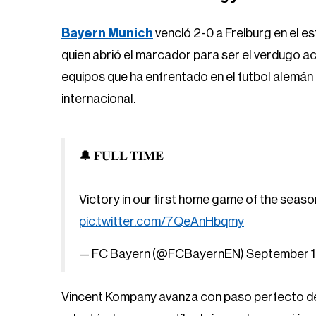
Bayern Munich
venció 2-0 a Freiburg en el 
quien abrió el marcador para ser el verdugo act
equipos que ha enfrentado en el futbol alemán q
internacional.
🔔 𝐅𝐔𝐋𝐋 𝐓𝐈𝐌𝐄
Victory in our first home game of the seaso
pic.twitter.com/7QeAnHbqmy
— FC Bayern (@FCBayernEN)
September 1
Vincent Kompany avanza con paso perfecto des