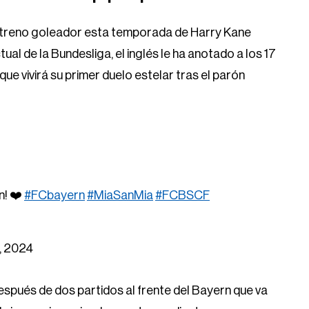
estreno goleador esta temporada de Harry Kane
ual de la Bundesliga, el inglés le ha anotado a los 17
ue vivirá su primer duelo estelar tras el parón
n! ❤️
#FCbayern
#MiaSanMia
#FCBSCF
, 2024
pués de dos partidos al frente del Bayern que va