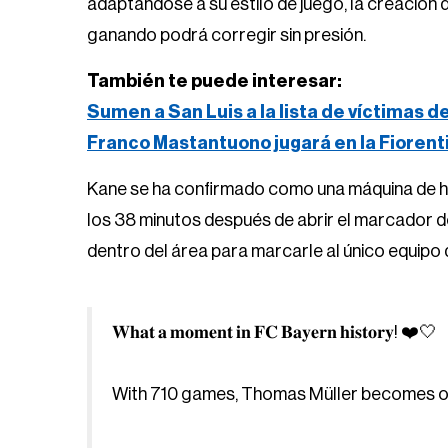
adaptándose a su estilo de juego, la creación 
ganando podrá corregir sin presión.
También te puede interesar:
Sumen a San Luis a la lista de víctimas d
Franco Mastantuono jugará en la Fiorent
Kane se ha confirmado como una máquina de ha
los 38 minutos después de abrir el marcador 
dentro del área para marcarle al único equipo 
𝐖𝐡𝐚𝐭 𝐚 𝐦𝐨𝐦𝐞𝐧𝐭 𝐢𝐧 𝐅𝐂 𝐁𝐚𝐲𝐞𝐫𝐧 𝐡𝐢𝐬𝐭𝐨𝐫𝐲! ❤️🤍
With 710 games, Thomas Müller becomes our