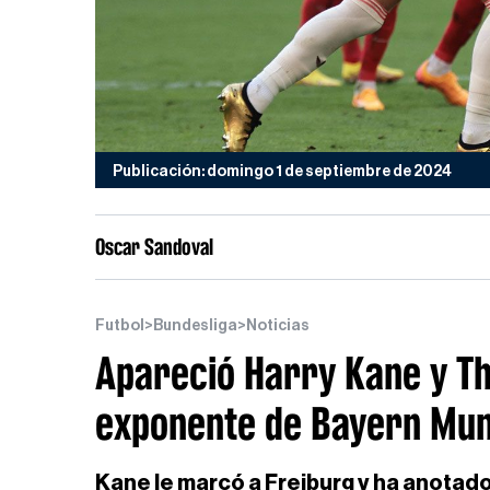
Publicación: domingo 1 de septiembre de 2024
Oscar Sandoval
Futbol
>
Bundesliga
>
Noticias
Apareció Harry Kane y T
exponente de Bayern Mun
Kane le marcó a Freiburg y ha anotad