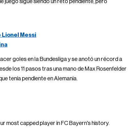
de juego sigue siendo un reto pendiente, pero
e Lionel Messi
ina
cer goles en la Bundesliga y se anotó un récord a
desde los 11 pasos tras una mano de Max Rosenfelder
que tenía pendiente en Alemania.
 most capped player in FC Bayern's history.