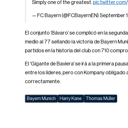
Simply one of the greatest.
pic.twitter.co
— FC Bayern (@FCBayernEN)
September 1
El conjunto ‘Bávaro’ se complicó en la segunda
medio al 77 sellando la victoria de Bayern Mun
partidos en la historia del club con 710 compr
El 'Gigante de Baviera' se irá a la primera paus
entre los líderes, pero con Kompany obligado a
correctamente.
Bayern Munich
Harry Kane
Thomas Müller