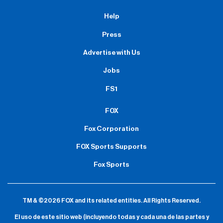
Help
Press
Advertise with Us
Jobs
FS1
FOX
Fox Corporation
FOX Sports Supports
Fox Sports
TM & ©2026 FOX and its related entities.
All Rights Reserved.
El uso de este sitio web (incluyendo todas y cada una de las partes y