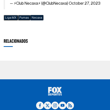
— ⚡️Club Necaxa⚡️ (@ClubNecaxa)
October 27, 2023
Liga MX
Pumas
Necaxa
RELACIONADOS